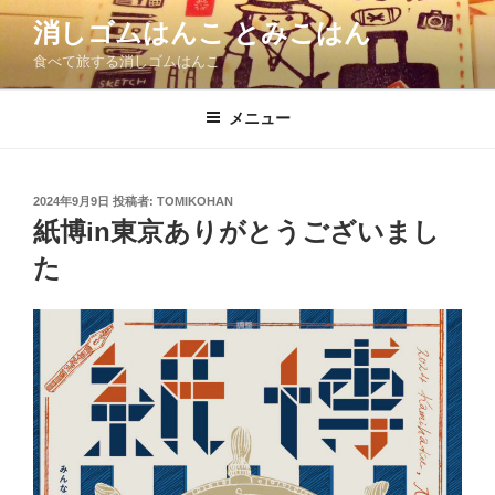
コ
消しゴムはんこ とみこはん
ン
食べて旅する消しゴムはんこ
テ
ン
ツ
メニュー
へ
ス
キ
投
2024年9月9日
投稿者:
TOMIKOHAN
稿
ッ
紙博in東京ありがとうございまし
日:
プ
た