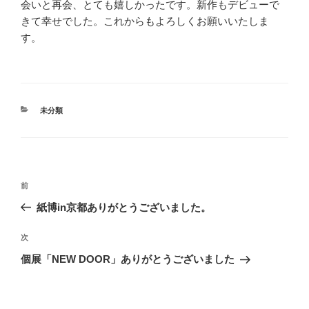
会いと再会、とても嬉しかったです。新作もデビューで
きて幸せでした。これからもよろしくお願いいたしま
す。
カ
未分類
テ
ゴ
リ
ー
投
過
前
稿
去
紙博in京都ありがとうございました。
ナ
の
ビ
投
次
次
稿
ゲ
の
個展「NEW DOOR」ありがとうございました
投
ー
稿
シ