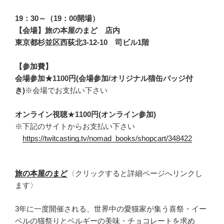
19：30～（19：00開場）
【会場】旅の本屋のまど 店内
東京都杉並区西荻北3-12-10 司ビル1階
【参加費】
会場参加★1100円(会場参加/オリジナル猫缶バッジ付
き)
※会場でお支払い下さい
オンライン視聴
★
1100円(オンライン参加)
※下記のサイトからお支払い下さい
https://twitcasting.tv/nomad_books/shopcart/348422
旅の本屋のまど
〈クリックすると詳細ページへリンクし
ます〉
3年に一度開催される、世界中の愛猫家が集う喜祭・イー
ベルの猫祭りとベルギーの美味・チョコレートを求め