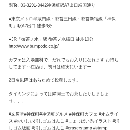
階Tel. 03-3291-3442神保町駅A7出口靖国通り
●東京メトロ半蔵門線・都営三田線・都営新宿線「神保
町」駅A7出口 徒歩3分
●JR「御茶ノ水」駅 御茶ノ水橋口 徒歩10分
http://www.bumpodo.co.jp/
カフェは入場無料で、だれでもお入りになれます!お待ち
してます～在店は、初日は確実にいますー
2日名以降はあらためて投稿します。
タイミングによっては隣同士でお茶したりしましょ
う、、、
#文房堂#神保町#神保町グルメ #神保町カフェ #オムライ
ス #おいしい消しゴムはんこ #しょっぱい系イラスト #消
しゴム版画 #消しゴムはんこ #eraserstamp #stamp