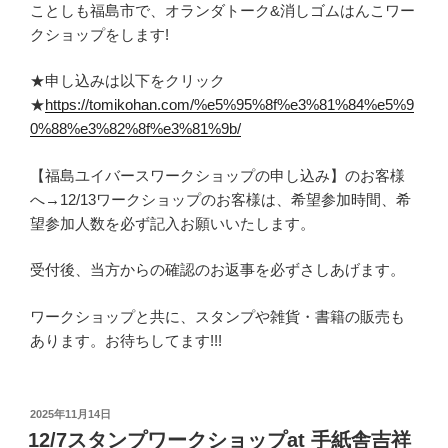
ことしも福島市で、オランダトーク&消しゴムはんこワー
クショップをします!
★申し込みは以下をクリック
★
https://tomikohan.com/%e5%95%8f%e3%81%84%e5%9
0%88%e3%82%8f%e3%81%9b/
【福島ユイバースワークショップの申し込み】のお客様
へ→12/13ワークショップのお客様は、希望参加時間、希
望参加人数を必ず記入お願いいたします。
受付後、当方からの確認のお返事を必ずさしあげます。
ワークショップと共に、スタンプや雑貨・書籍の販売も
あります。お待ちしてます!!!
投
2025年11月14日
稿
12/7スタンプワークショップat 手紙舎吉祥