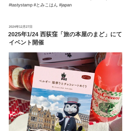
#tastystamp #とみこはん #japan
投
2024年12月27日
稿
2025年1/24 西荻窪「旅の本屋のまど」にて
日:
イベント開催