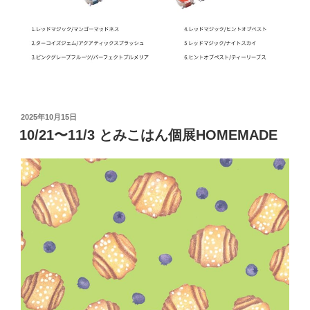
投
2025年10月15日
稿
10/21〜11/3 とみこはん個展HOMEMADE
日: