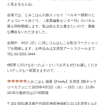
と高まるもんね。
会場では、とみこはんの旅エッセイ「ベルギー猫祭りと
チョコレートめぐり」（産業編集センター刊）のパネル
展も同時開催します。私は絵も文も書きたいので、素敵
な機会をいただきました。
会期中、4/13（日）に消しゴムはんこを彫るワークショッ
プを開催します。お申込みは文房堂アートスクールまで
TEL 03-3291-3444
#紙博 に行けなかったよ～というお方もぜひお越しくださ
い!グッズも一部置きますので、、、。
とみこはん 個展【Freely】文房堂 2階ギャラ
リーカフェにて2025年4月2日（水）～15日（火）11:00-
18:30※最終日は17:00閉場
〒101-0051東京都千代田区神田神保町1-21-1文房堂ビル3