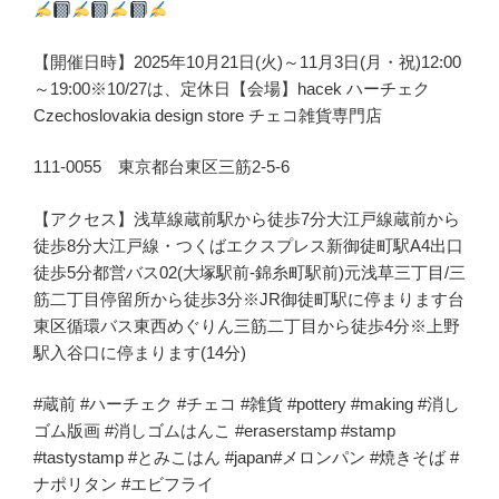
【開催日時】2025年10月21日(火)～11月3日(月・祝)12:00
～19:00※10/27は、定休日【会場】hacek ハーチェク
Czechoslovakia design store チェコ雑貨専門店
111-0055 東京都台東区三筋2-5-6
【アクセス】浅草線蔵前駅から徒歩7分大江戸線蔵前から
徒歩8分大江戸線・つくばエクスプレス新御徒町駅A4出口
徒歩5分都営バス02(大塚駅前-錦糸町駅前)元浅草三丁目/三
筋二丁目停留所から徒歩3分※JR御徒町駅に停まります台
東区循環バス東西めぐりん三筋二丁目から徒歩4分※上野
駅入谷口に停まります(14分)
#蔵前 #ハーチェク #チェコ #雑貨 #pottery #making #消し
ゴム版画 #消しゴムはんこ #eraserstamp #stamp
#tastystamp #とみこはん #japan#メロンパン #焼きそば #
ナポリタン #エビフライ