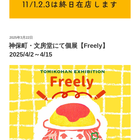
投
2025年3月22日
稿
神保町・文房堂にて個展【Freely】
日:
2025/4/2～4/15