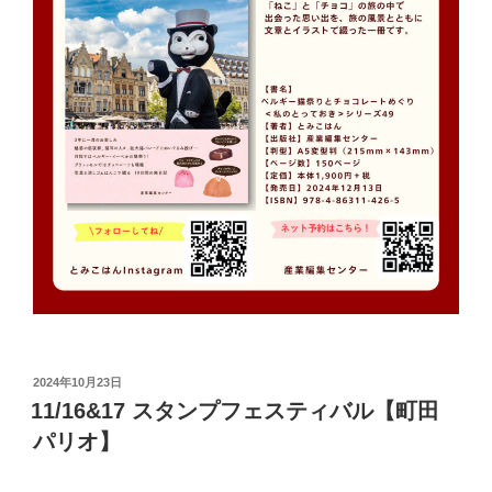
投
2024年10月23日
稿
11/16&17 スタンプフェスティバル【町田
日:
パリオ】