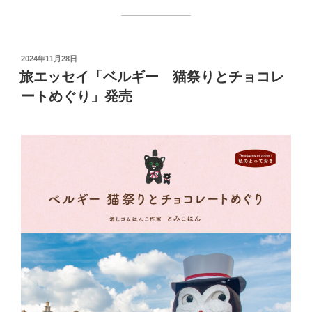
投
2024年11月28日
稿
旅エッセイ「ベルギー 猫祭りとチョコレ
日:
ートめぐり」発売