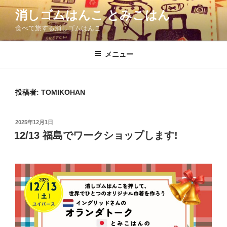
コ
消しゴムはんこ とみこはん
ン
食べて旅する消しゴムはんこ
テ
ン
ツ
メニュー
へ
ス
キ
投稿者:
TOMIKOHAN
ッ
プ
投
2025年12月1日
稿
12/13 福島でワークショップします!
日: