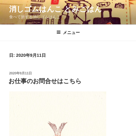
コ
消しゴムはんこ とみこはん
ン
食べて旅する消しゴムはんこ
テ
ン
ツ
メニュー
へ
ス
キ
日:
2020年9月11日
ッ
プ
投
2020年9月11日
稿
お仕事のお問合せはこちら
日: