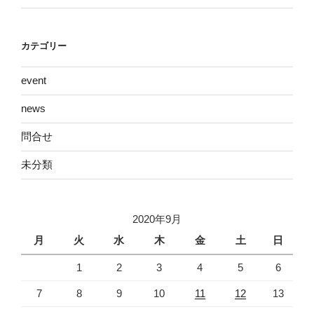
カテゴリー
event
news
問合せ
未分類
2020年9月
月
火
水
木
金
土
日
1
2
3
4
5
6
7
8
9
10
11
12
13