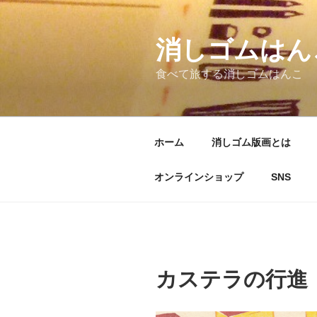
コ
ン
テ
消しゴムはん
ン
食べて旅する消しゴムはんこ
ツ
へ
ス
キ
ホーム
消しゴム版画とは
ッ
プ
オンラインショップ
SNS
カステラの行進