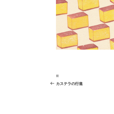
投
過
前
稿
去
カステラの行進
の
ナ
投
ビ
稿
ゲ