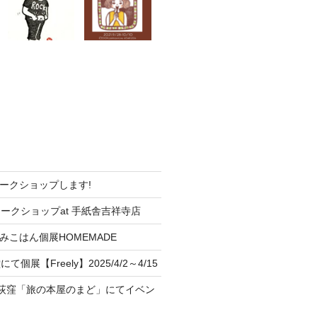
でワークショップします!
ワークショップat 手紙舎吉祥寺店
3 とみこはん個展HOMEMADE
個展【Freely】2025/4/2～4/15
4 西荻窪「旅の本屋のまど」にてイベン