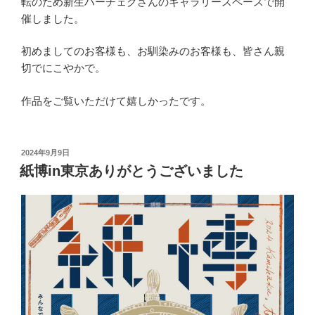
転のため新生ハーチェクさんのギャラリースペースで開
催しました。
初めましてのお客様も、お馴染みのお客様も、皆さん親
切でにこやかで。
作品をご覧いただけて嬉しかったです。
投
2024年9月9日
稿
紙博in東京ありがとうございました
日: