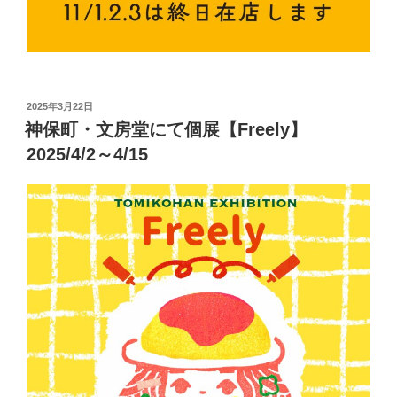
投
2025年3月22日
稿
神保町・文房堂にて個展【Freely】
日:
2025/4/2～4/15