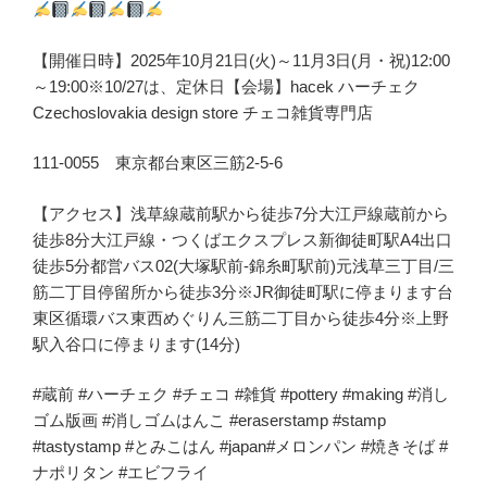
【開催日時】2025年10月21日(火)～11月3日(月・祝)12:00
～19:00※10/27は、定休日【会場】hacek ハーチェク
Czechoslovakia design store チェコ雑貨専門店
111-0055 東京都台東区三筋2-5-6
【アクセス】浅草線蔵前駅から徒歩7分大江戸線蔵前から
徒歩8分大江戸線・つくばエクスプレス新御徒町駅A4出口
徒歩5分都営バス02(大塚駅前-錦糸町駅前)元浅草三丁目/三
筋二丁目停留所から徒歩3分※JR御徒町駅に停まります台
東区循環バス東西めぐりん三筋二丁目から徒歩4分※上野
駅入谷口に停まります(14分)
#蔵前 #ハーチェク #チェコ #雑貨 #pottery #making #消し
ゴム版画 #消しゴムはんこ #eraserstamp #stamp
#tastystamp #とみこはん #japan#メロンパン #焼きそば #
ナポリタン #エビフライ