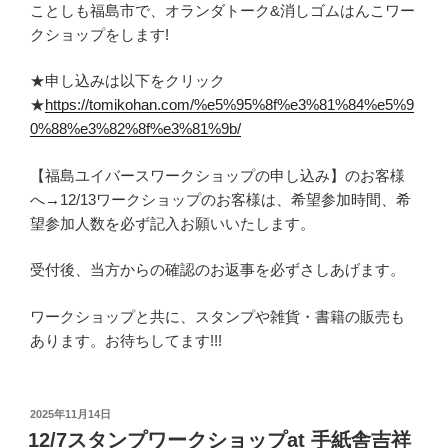
ことしも福島市で、オランダトーク&消しゴムはんこワー
クショップをします!
★申し込みは以下をクリック
★
https://tomikohan.com/%e5%95%8f%e3%81%84%e5%9
0%88%e3%82%8f%e3%81%9b/
【福島ユイバースワークショップの申し込み】のお客様
へ→12/13ワークショップのお客様は、希望参加時間、希
望参加人数を必ず記入お願いいたします。
受付後、当方からの確認のお返事を必ずさしあげます。
ワークショップと共に、スタンプや雑貨・書籍の販売も
あります。お待ちしてます!!!
投
2025年11月14日
稿
12/7スタンプワークショップat 手紙舎吉祥