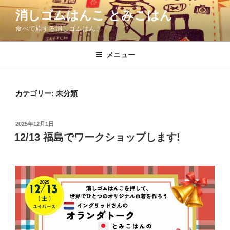
コ
消しゴムはんこ とみこはん
ン
食べて旅する消しゴムはんこ
テ
ン
ツ
メニュー
へ
ス
キ
カテゴリー:
未分類
ッ
プ
投
2025年12月1日
稿
12/13 福島でワークショップします!
日: