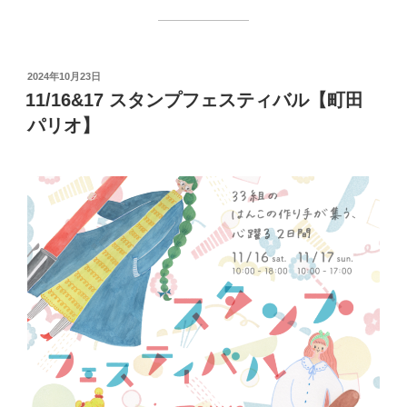
投
2024年10月23日
稿
11/16&17 スタンプフェスティバル【町田
日:
パリオ】