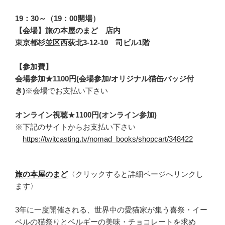
19：30～（19：00開場）
【会場】旅の本屋のまど 店内
東京都杉並区西荻北3-12-10 司ビル1階
【参加費】
会場参加★1100円(会場参加/オリジナル猫缶バッジ付
き)
※会場でお支払い下さい
オンライン視聴
★
1100円(オンライン参加)
※下記のサイトからお支払い下さい
https://twitcasting.tv/nomad_books/shopcart/348422
旅の本屋のまど
〈クリックすると詳細ページへリンクし
ます〉
3年に一度開催される、世界中の愛猫家が集う喜祭・イー
ベルの猫祭りとベルギーの美味・チョコレートを求め