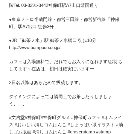
階Tel. 03-3291-3442神保町駅A7出口靖国通り
●東京メトロ半蔵門線・都営三田線・都営新宿線「神保
町」駅A7出口 徒歩3分
●JR「御茶ノ水」駅 御茶ノ水橋口 徒歩10分
http://www.bumpodo.co.jp/
カフェは入場無料で、だれでもお入りになれます!お待ち
してます～在店は、初日は確実にいますー
2日名以降はあらためて投稿します。
タイミングによっては隣同士でお茶したりしましょ
う、、、
#文房堂#神保町#神保町グルメ #神保町カフェ #オムライ
ス #おいしい消しゴムはんこ #しょっぱい系イラスト #消
しゴム版画 #消しゴムはんこ #eraserstamp #stamp