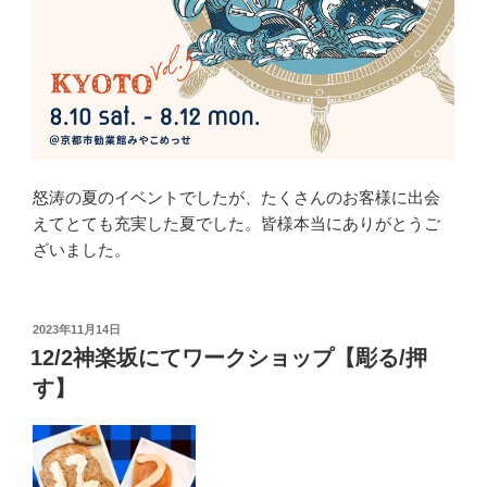
怒涛の夏のイベントでしたが、たくさんのお客様に出会
えてとても充実した夏でした。皆様本当にありがとうご
ざいました。
投
2023年11月14日
稿
12/2神楽坂にてワークショップ【彫る/押
日:
す】