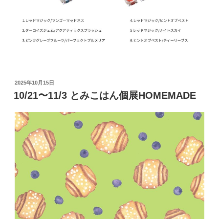
投
2025年10月15日
稿
10/21〜11/3 とみこはん個展HOMEMADE
日: