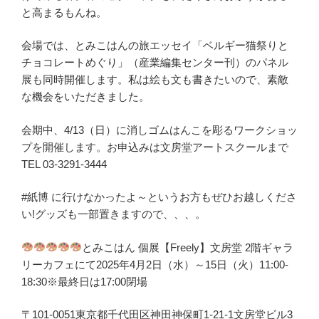
と高まるもんね。
会場では、とみこはんの旅エッセイ「ベルギー猫祭りと
チョコレートめぐり」（産業編集センター刊）のパネル
展も同時開催します。私は絵も文も書きたいので、素敵
な機会をいただきました。
会期中、4/13（日）に消しゴムはんこを彫るワークショッ
プを開催します。お申込みは文房堂アートスクールまで
TEL 03-3291-3444
#紙博 に行けなかったよ～というお方もぜひお越しくださ
い!グッズも一部置きますので、、、。
とみこはん 個展【Freely】文房堂 2階ギャラ
リーカフェにて2025年4月2日（水）～15日（火）11:00-
18:30※最終日は17:00閉場
〒101-0051東京都千代田区神田神保町1-21-1文房堂ビル3