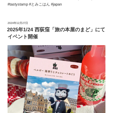
#tastystamp #とみこはん #japan
投
2024年12月27日
稿
2025年1/24 西荻窪「旅の本屋のまど」にて
日:
イベント開催