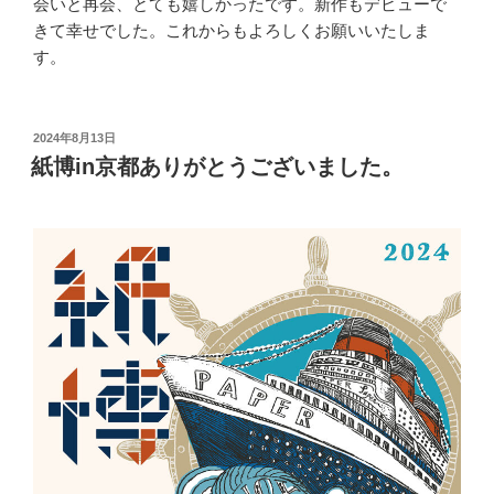
会いと再会、とても嬉しかったです。新作もデビューで
きて幸せでした。これからもよろしくお願いいたしま
す。
投
2024年8月13日
稿
紙博in京都ありがとうございました。
日: